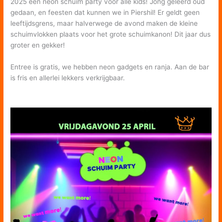
2025 een neon schuim party voor alle kids! Jong geleerd oud
gedaan, en feesten dat kunnen we in Piershil! Er geldt geen
leeftijdsgrens, maar halverwege de avond maken de kleine
schuimvlokken plaats voor het grote schuimkanon! Dit jaar dus
groter en gekker!
Entree is gratis, we hebben neon gadgets en ranja. Aan de bar
is fris en allerlei lekkers verkrijgbaar.