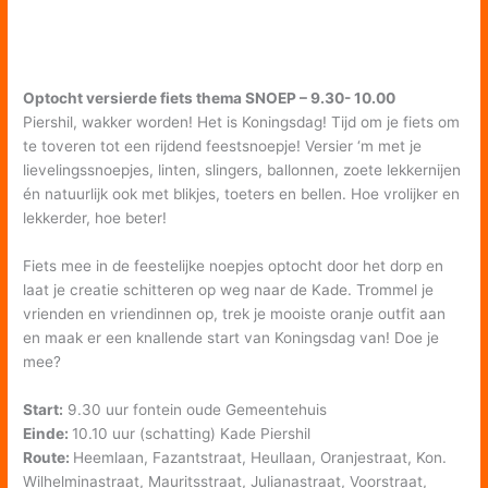
Optocht versierde fiets thema SNOEP – 9.30- 10.00
Piershil, wakker worden! Het is Koningsdag! Tijd om je fiets om
te toveren tot een rijdend feestsnoepje! Versier ‘m met je
lievelingssnoepjes, linten, slingers, ballonnen, zoete lekkernijen
én natuurlijk ook met blikjes, toeters en bellen. Hoe vrolijker en
lekkerder, hoe beter!
Fiets mee in de feestelijke noepjes optocht door het dorp en
laat je creatie schitteren op weg naar de Kade. Trommel je
vrienden en vriendinnen op, trek je mooiste oranje outfit aan
en maak er een knallende start van Koningsdag van! Doe je
mee?
Start:
9.30 uur fontein oude Gemeentehuis
Einde:
10.10 uur (schatting) Kade Piershil
Route:
Heemlaan, Fazantstraat, Heullaan, Oranjestraat, Kon.
Wilhelminastraat, Mauritsstraat, Julianastraat, Voorstraat,