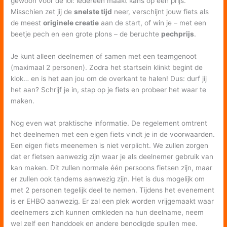
gewoon voor de lol: iedereen maakt kans op een prijs.
Misschien zet jij de
snelste tijd
neer, verschijnt jouw fiets als
de meest
originele creatie
aan de start, of win je – met een
beetje pech en een grote plons – de beruchte
pechprijs
.
Je kunt alleen deelnemen of samen met een teamgenoot
(maximaal 2 personen). Zodra het startsein klinkt begint de
klok… en is het aan jou om de overkant te halen! Dus: durf jij
het aan? Schrijf je in, stap op je fiets en probeer het waar te
maken.
Nog even wat praktische informatie. De regelement omtrent
het deelnemen met een eigen fiets vindt je in de voorwaarden.
Een eigen fiets meenemen is niet verplicht. We zullen zorgen
dat er fietsen aanwezig zijn waar je als deelnemer gebruik van
kan maken. Dit zullen normale één persoons fietsen zijn, maar
er zullen ook tandems aanwezig zijn. Het is dus mogelijk om
met 2 personen tegelijk deel te nemen. Tijdens het evenement
is er EHBO aanwezig. Er zal een plek worden vrijgemaakt waar
deelnemers zich kunnen omkleden na hun deelname, neem
wel zelf een handdoek en andere benodigde spullen mee.